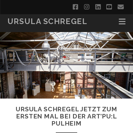
facebook
instagram
linkedin
youtub
em
URSULA SCHREGEL
URSULA SCHREGEL JETZT ZUM
ERSTEN MAL BEI DER ART’PU:L
PULHEIM