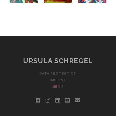
URSULA SCHREGEL
DATA PROTECTION
IMPRINT
EN
facebook
instagram
linkedin
youtube
email