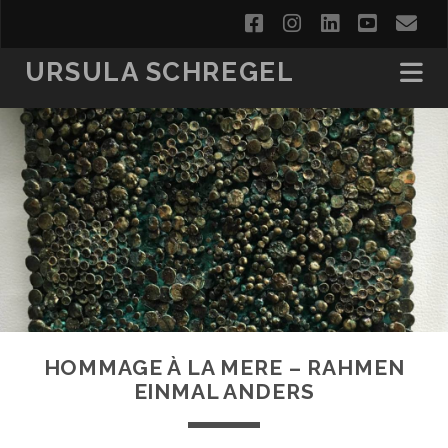
facebook
instagram
linkedin
youtub
em
URSULA SCHREGEL
HOMMAGE À LA MERE – RAHMEN
EINMAL ANDERS